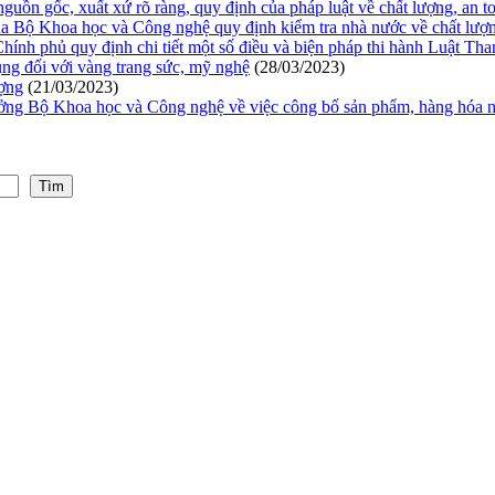
guồn gốc, xuất xứ rõ ràng, quy định của pháp luật về chất lượng, an to
ộ Khoa học và Công nghệ quy định kiểm tra nhà nước về chất lượng 
nh phủ quy định chi tiết một số điều và biện pháp thi hành Luật Than
ng đối với vàng trang sức, mỹ nghệ
(28/03/2023)
ượng
(21/03/2023)
g Bộ Khoa học và Công nghệ về việc công bố sản phẩm, hàng hóa n
Tìm