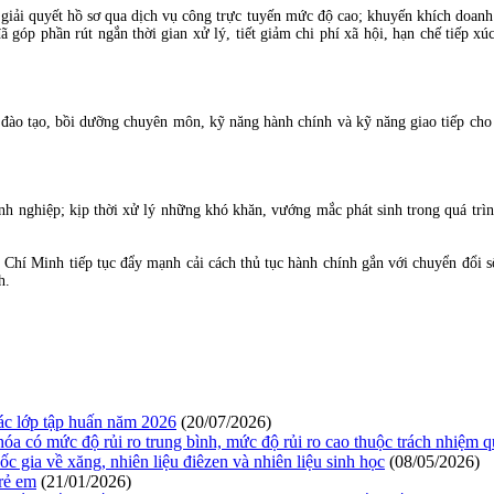
iải quyết hồ sơ qua dịch vụ công trực tuyến mức độ cao; khuyến khích doanh n
đã góp phần rút ngắn thời gian xử lý, tiết giảm chi phí xã hội, hạn chế tiếp
g đào tạo, bồi dưỡng chuyên môn, kỹ năng hành chính và kỹ năng giao tiếp cho
nh nghiệp; kịp thời xử lý những khó khăn, vướng mắc phát sinh trong quá trìn
Chí Minh tiếp tục đẩy mạnh cải cách thủ tục hành chính gắn với chuyển đổi 
h.
ác lớp tập huấn năm 2026
(20/07/2026)
có mức độ rủi ro trung bình, mức độ rủi ro cao thuộc trách nhiệm 
ia về xăng, nhiên liệu điêzen và nhiên liệu sinh học
(08/05/2026)
trẻ em
(21/01/2026)