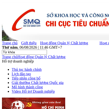
Trang chủ
Giới thiệu
Hoạt động Quản lý Chất lượng
Hoạt 
Thứ năm
, 06/08/2026 | 11:46 GMT+7
Trang chủ
Hoạt động Quản lý Chất lượng
Hỗ trợ doanh nghiệp
Thủ tục hành chính
Lịch đào tạo
Tiếp nhận công bố
Giải thưởng Chất lượng Quốc gia
Mô hình thành công
Video Hỗ trợ Doanh nghiệp