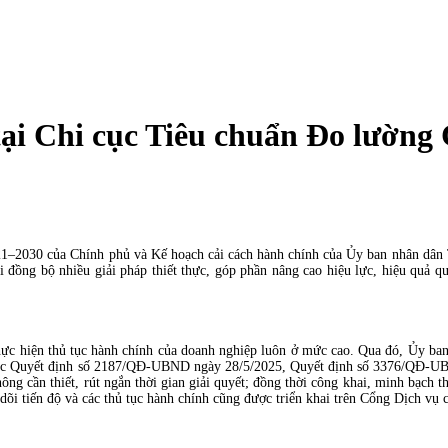
tại Chi cục Tiêu chuẩn Đo lường
021–2030 của Chính phủ và Kế hoạch cải cách hành chính của Ủy ban nhân dâ
ồng bộ nhiều giải pháp thiết thực, góp phần nâng cao hiệu lực, hiệu quả qu
thực hiện thủ tục hành chính của doanh nghiệp luôn ở mức cao. Qua đó, Ủy b
i các Quyết định số 2187/QĐ-UBND ngày 28/5/2025, Quyết định số 3376/QĐ-
hông cần thiết, rút ngắn thời gian giải quyết; đồng thời công khai, minh bạch
dõi tiến độ và các thủ tục hành chính cũng được triển khai trên Cổng Dịch vụ 