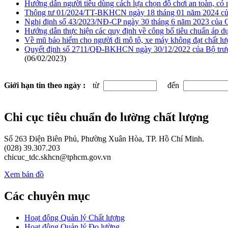
Hướng dẫn người tiêu dùng cách lựa chọn đồ chơi an toàn, có n
Thông tư 01/2024/TT-BKHCN ngày 18 tháng 01 năm 2024 của B
Nghị định số 43/2023/NĐ-CP ngày 30 tháng 6 năm 2023 của Chí
Hướng dẫn thực hiện các quy định về công bố tiêu chuẩn áp dụ
Về mũ bảo hiểm cho người đi mô tô, xe máy không đạt chất l
Quyết định số 2711/QĐ-BKHCN ngày 30/12/2022 của Bộ trưởn
(06/02/2023)
Giới hạn tin theo ngày :
từ
đến
Chi cục tiêu chuẩn đo lường chất lượng
Số 263 Điện Biên Phủ, Phường Xuân Hòa, TP. Hồ Chí Minh.
(028) 39.307.203
chicuc_tdc.skhcn@tphcm.gov.vn
Xem bản đồ
Các chuyên mục
Hoạt động Quản lý Chất lượng
Hoạt động Quản lý Đo lường