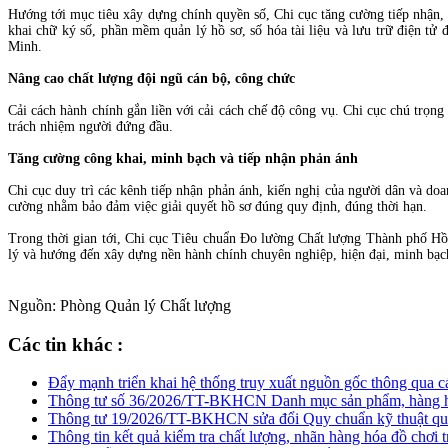
Hướng tới mục tiêu xây dựng chính quyền số, Chi cục tăng cường tiếp nhận, g
khai chữ ký số, phần mềm quản lý hồ sơ, số hóa tài liệu và lưu trữ điện tử 
Minh.
Nâng cao chất lượng đội ngũ cán bộ, công chức
Cải cách hành chính gắn liền với cải cách chế độ công vụ. Chi cục chú trọn
trách nhiệm người đứng đầu.
Tăng cường công khai, minh bạch và tiếp nhận phản ánh
Chi cục duy trì các kênh tiếp nhận phản ánh, kiến nghị của người dân và doa
cường nhằm bảo đảm việc giải quyết hồ sơ đúng quy định, đúng thời hạn.
Trong thời gian tới, Chi cục Tiêu chuẩn Đo lường Chất lượng Thành phố Hồ 
lý và hướng đến xây dựng nền hành chính chuyên nghiệp, hiện đại, minh bạc
Nguồn: Phòng Quản lý Chất lượng
Các tin khác :
Đẩy mạnh triển khai hệ thống truy xuất nguồn gốc thông qua c
Thông tư số 36/2026/TT-BKHCN Danh mục sản phẩm, hàng hóa 
Thông tư 19/2026/TT-BKHCN sửa đổi Quy chuẩn kỹ thuật quốc g
Thông tin kết quả kiểm tra chất lượng, nhãn hàng hóa đồ chơi 