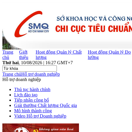
Trang
Giới
Hoạt động Quản lý Chất
Hoạt động Quản lý Đo
chủ
thiệu
lượng
lường
Thứ hai
, 10/08/2026 | 16:27 GMT+7
Trang chủ
Hỗ trợ doanh nghiệp
Hỗ trợ doanh nghiệp
Thủ tục hành chính
Lịch đào tạo
Tiếp nhận công bố
Giải thưởng Chất lượng Quốc gia
Mô hình thành công
Video Hỗ trợ Doanh nghiệp