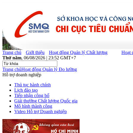
Trang chủ
Giới thiệu
Hoạt động Quản lý Chất lượng
Hoạt 
Thứ năm
, 06/08/2026 | 23:52 GMT+7
Trang chủ
Hoạt động Quản lý Đo lường
Hỗ trợ doanh nghiệp
Thủ tục hành chính
Lịch đào tạo
Tiếp nhận công bố
Giải thưởng Chất lượng Quốc gia
Mô hình thành công
Video Hỗ trợ Doanh nghiệp