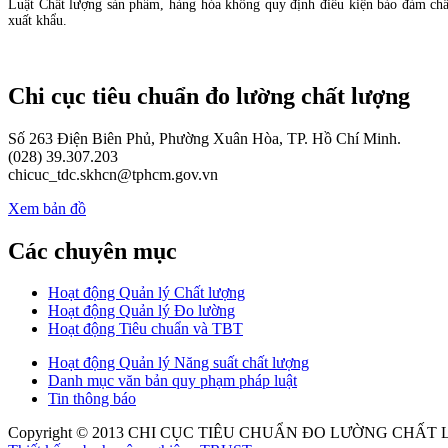
Luật Chất lượng sản phẩm, hàng hóa không quy định điều kiện bảo đảm chấ
xuất khẩu.
Chi cục tiêu chuẩn đo lường chất lượng
Số 263 Điện Biên Phủ, Phường Xuân Hòa, TP. Hồ Chí Minh.
(028) 39.307.203
chicuc_tdc.skhcn@tphcm.gov.vn
Xem bản đồ
Các chuyên mục
Hoạt động Quản lý Chất lượng
Hoạt động Quản lý Đo lường
Hoạt động Tiêu chuẩn và TBT
Hoạt động Quản lý Năng suất chất lượng
Danh mục văn bản quy phạm pháp luật
Tin thông báo
Copyright © 2013
CHI CỤC TIÊU CHUẨN ĐO LƯỜNG CHẤT L