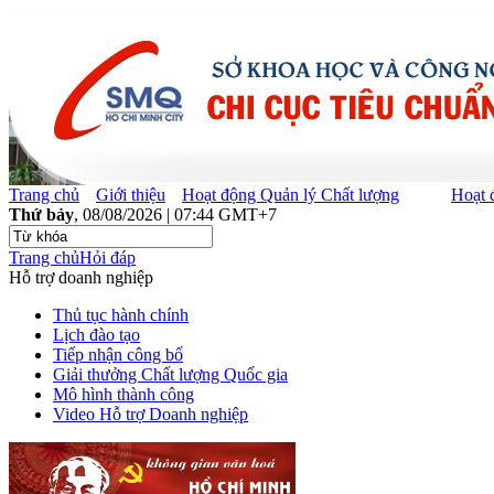
Trang chủ
Giới thiệu
Hoạt động Quản lý Chất lượng
Hoạt 
Thứ bảy
, 08/08/2026 | 07:44 GMT+7
Trang chủ
Hỏi đáp
Hỗ trợ doanh nghiệp
Thủ tục hành chính
Lịch đào tạo
Tiếp nhận công bố
Giải thưởng Chất lượng Quốc gia
Mô hình thành công
Video Hỗ trợ Doanh nghiệp