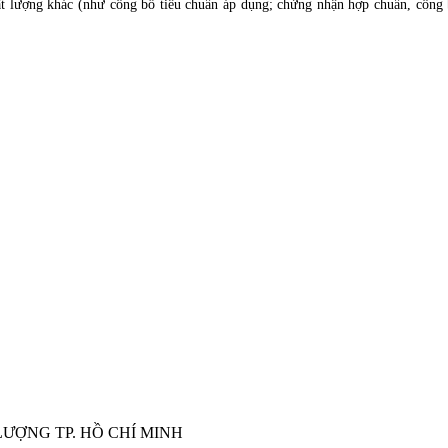
t lượng khác (như công bố tiêu chuẩn áp dụng; chứng nhận hợp chuẩn, công
ƯỢNG TP. HỒ CHÍ MINH