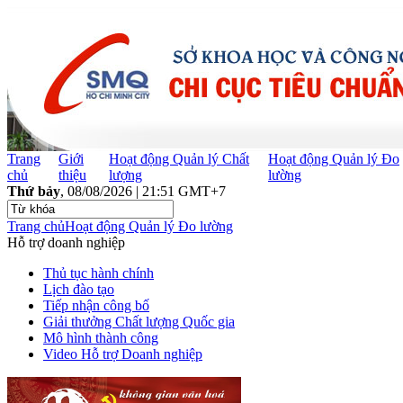
Trang
Giới
Hoạt động Quản lý Chất
Hoạt động Quản lý Đo
chủ
thiệu
lượng
lường
Thứ bảy
, 08/08/2026 | 21:51 GMT+7
Trang chủ
Hoạt động Quản lý Đo lường
Hỗ trợ doanh nghiệp
Thủ tục hành chính
Lịch đào tạo
Tiếp nhận công bố
Giải thưởng Chất lượng Quốc gia
Mô hình thành công
Video Hỗ trợ Doanh nghiệp