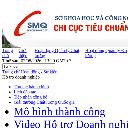
Trang
Giới
Hoạt động Quản lý Chất
Hoạt động Quản lý Đo
chủ
thiệu
lượng
lường
Thứ sáu
, 07/08/2026 | 13:20 GMT+7
Trang chủ
Hoạt động - Sự kiện
Hỗ trợ doanh nghiệp
Thủ tục hành chính
Lịch đào tạo
Tiếp nhận công bố
Giải thưởng Chất lượng Quốc gia
Mô hình thành công
Video Hỗ trợ Doanh ngh