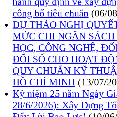
hành quy định về xây dựn
công bố tiêu chuẩn
(06/0
DỰ THẢO NGHỊ QUYẾ
MỨC CHI NGÂN SÁCH
HỌC, CÔNG NGHỆ, ĐỔ
ĐỔI SỐ CHO HOẠT ĐỘ
QUY CHUẨN KỸ THUẬ
HỒ CHÍ MINH
(13/07/20
Kỷ niệm 25 năm Ngày Gia
28/6/2026): Xây Dựng T
Đẩy Lùi Bạo Lực!
(10/06