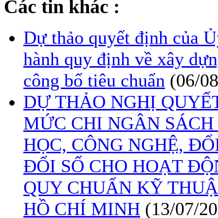
Các tin khác :
Dự thảo quyết định của 
hành quy định về xây dựn
công bố tiêu chuẩn
(06/0
DỰ THẢO NGHỊ QUYẾ
MỨC CHI NGÂN SÁCH
HỌC, CÔNG NGHỆ, ĐỔ
ĐỔI SỐ CHO HOẠT ĐỘ
QUY CHUẨN KỸ THUẬ
HỒ CHÍ MINH
(13/07/20