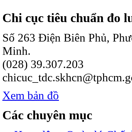
Chi cục tiêu chuẩn đo 
Số 263 Điện Biên Phủ, Ph
Minh.
(028) 39.307.203
chicuc_tdc.skhcn@tphcm.g
Xem bản đồ
Các chuyên mục