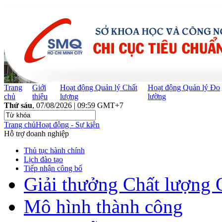
Trang
Giới
Hoạt động Quản lý Chất
Hoạt động Quản lý Đo
chủ
thiệu
lượng
lường
Thứ sáu
, 07/08/2026 | 09:59 GMT+7
Trang chủ
Hoạt động - Sự kiện
Hỗ trợ doanh nghiệp
Thủ tục hành chính
Lịch đào tạo
Tiếp nhận công bố
Giải thưởng Chất lượng 
Mô hình thành công