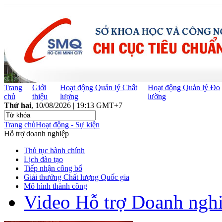
Trang
Giới
Hoạt động Quản lý Chất
Hoạt động Quản lý Đo
chủ
thiệu
lượng
lường
Thứ hai
, 10/08/2026 | 19:13 GMT+7
Trang chủ
Hoạt động - Sự kiện
Hỗ trợ doanh nghiệp
Thủ tục hành chính
Lịch đào tạo
Tiếp nhận công bố
Giải thưởng Chất lượng Quốc gia
Mô hình thành công
Video Hỗ trợ Doanh ngh