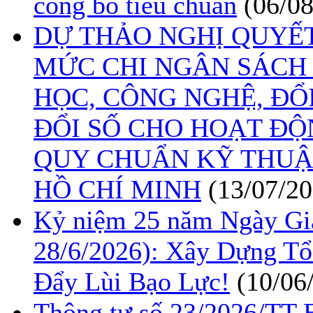
công bố tiêu chuẩn
(06/0
DỰ THẢO NGHỊ QUYẾ
MỨC CHI NGÂN SÁCH
HỌC, CÔNG NGHỆ, ĐỔ
ĐỔI SỐ CHO HOẠT ĐỘ
QUY CHUẨN KỸ THUẬ
HỒ CHÍ MINH
(13/07/20
Kỷ niệm 25 năm Ngày Gia
28/6/2026): Xây Dựng T
Đẩy Lùi Bạo Lực!
(10/06
Thông tư số 23/2026/TT