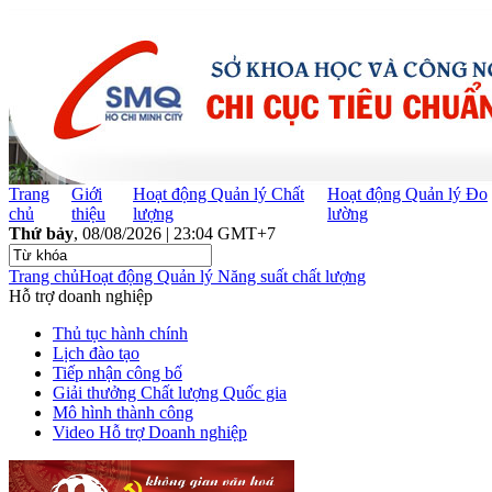
Trang
Giới
Hoạt động Quản lý Chất
Hoạt động Quản lý Đo
chủ
thiệu
lượng
lường
Thứ bảy
, 08/08/2026 | 23:04 GMT+7
Trang chủ
Hoạt động Quản lý Năng suất chất lượng
Hỗ trợ doanh nghiệp
Thủ tục hành chính
Lịch đào tạo
Tiếp nhận công bố
Giải thưởng Chất lượng Quốc gia
Mô hình thành công
Video Hỗ trợ Doanh nghiệp