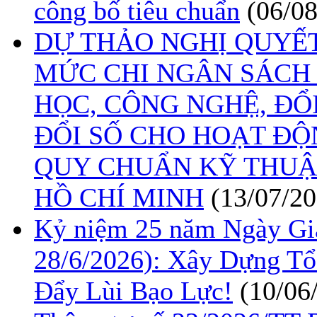
công bố tiêu chuẩn
(06/0
DỰ THẢO NGHỊ QUYẾ
MỨC CHI NGÂN SÁCH
HỌC, CÔNG NGHỆ, ĐỔ
ĐỔI SỐ CHO HOẠT ĐỘ
QUY CHUẨN KỸ THUẬ
HỒ CHÍ MINH
(13/07/20
Kỷ niệm 25 năm Ngày Gia
28/6/2026): Xây Dựng T
Đẩy Lùi Bạo Lực!
(10/06