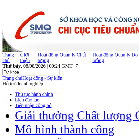
Trang
Giới
Hoạt động Quản lý Chất
Hoạt động Quản lý Đo
chủ
thiệu
lượng
lường
Thứ bảy
, 08/08/2026 | 00:24 GMT+7
Trang chủ
Hoạt động - Sự kiện
Hỗ trợ doanh nghiệp
Thủ tục hành chính
Lịch đào tạo
Tiếp nhận công bố
Giải thưởng Chất lượng 
Mô hình thành công