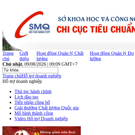
Trang
Giới
Hoạt động Quản lý Chất
Hoạt động Quản lý Đo
chủ
thiệu
lượng
lường
Chủ nhật
, 09/08/2026 | 09:09 GMT+7
Trang chủ
Hỗ trợ doanh nghiệp
Hỗ trợ doanh nghiệp
Thủ tục hành chính
Lịch đào tạo
Tiếp nhận công bố
Giải thưởng Chất lượng Quốc gia
Mô hình thành công
Video Hỗ trợ Doanh nghiệp