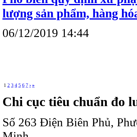
lượng sản phẩm, hàng hó
06/12/2019 14:44
1
2
3
4
5
6
7
›
»
Chi cục tiêu chuẩn đo 
Số 263 Điện Biên Phủ, Ph
Minh.