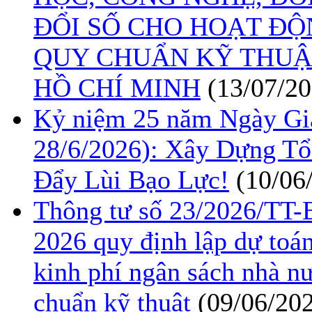
ĐỔI SỐ CHO HOẠT ĐỘ
QUY CHUẨN KỸ THUẬ
HỒ CHÍ MINH
(13/07/20
Kỷ niệm 25 năm Ngày Gia
28/6/2026): Xây Dựng T
Đẩy Lùi Bạo Lực!
(10/06
Thông tư số 23/2026/TT
2026 quy định lập dự toán
kinh phí ngân sách nhà n
chuẩn kỹ thuật
(09/06/20