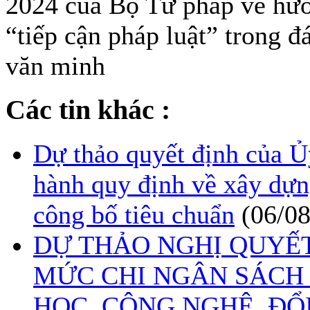
2024 của Bộ Tư pháp về hướn
“tiếp cận pháp luật” trong đ
văn minh
Các tin khác :
Dự thảo quyết định của 
hành quy định về xây dựn
công bố tiêu chuẩn
(06/0
DỰ THẢO NGHỊ QUYẾ
MỨC CHI NGÂN SÁCH
HỌC, CÔNG NGHỆ, ĐỔ