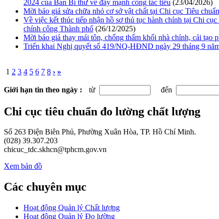
2024 của Ban Bí thư về đẩy mạnh công tác tiêu
(23/04/2026)
Mời báo giá sửa chữa nhỏ cơ sở vật chất tại Chi cục Tiêu chu
Về việc kết thúc tiếp nhận hồ sơ thủ tục hành chính tại Chi c
chính công Thành phố
(26/12/2025)
Mời báo giá thay mái tôn, chống thấm khối nhà chính, cải tạo
Triển khai Nghị quyết số 419/NQ-HĐND ngày 29 tháng 9 năm
1
2
3
4
5
6
7
8
›
»
Giới hạn tin theo ngày :
từ
đến
Chi cục tiêu chuẩn đo lường chất lượng
Số 263 Điện Biên Phủ, Phường Xuân Hòa, TP. Hồ Chí Minh.
(028) 39.307.203
chicuc_tdc.skhcn@tphcm.gov.vn
Xem bản đồ
Các chuyên mục
Hoạt động Quản lý Chất lượng
Hoạt động Quản lý Đo lường