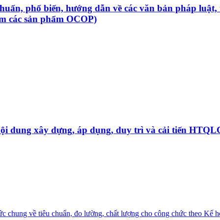
 huấn, phổ biến, hướng dẫn về các văn bản pháp luật, 
gồm các sản phẩm OCOP)
 nội dung xây dựng, áp dụng, duy trì và cải tiến HT
hức chung về tiêu chuẩn, đo lường, chất lượng cho công chức theo Kế 