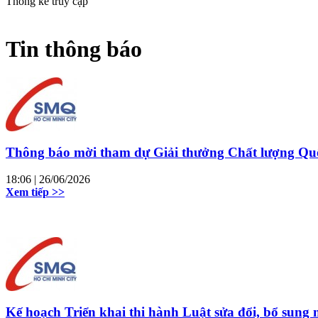
Thống kê truy cập
Tin thông báo
Thông báo mời tham dự Giải thưởng Chất lượng Qu
18:06
| 26/06/2026
Xem tiếp >>
Kế hoạch Triển khai thi hành Luật sửa đổi, bổ sung