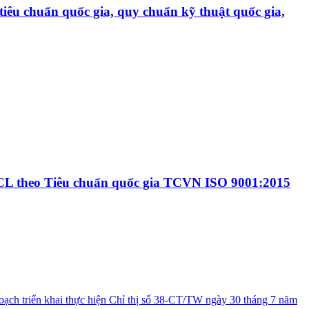
tiêu chuẩn quốc gia, quy chuẩn kỹ thuật quốc gia,
QLCL theo Tiêu chuẩn quốc gia TCVN ISO 9001:2015
hoạch triển khai thực hiện Chỉ thị số 38-CT/TW ngày 30 tháng 7 năm