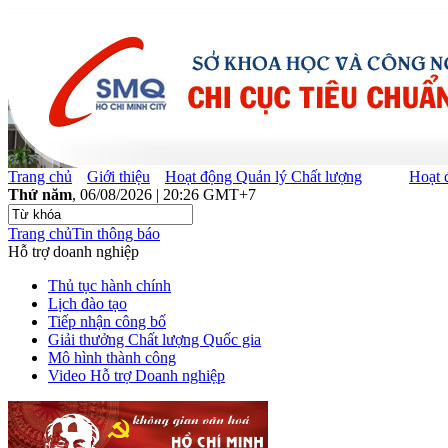
Trang chủ
Giới thiệu
Hoạt động Quản lý Chất lượng
Hoạt 
Thứ năm
, 06/08/2026 | 20:26 GMT+7
Trang chủ
Tin thông báo
Hỗ trợ doanh nghiệp
Thủ tục hành chính
Lịch đào tạo
Tiếp nhận công bố
Giải thưởng Chất lượng Quốc gia
Mô hình thành công
Video Hỗ trợ Doanh nghiệp