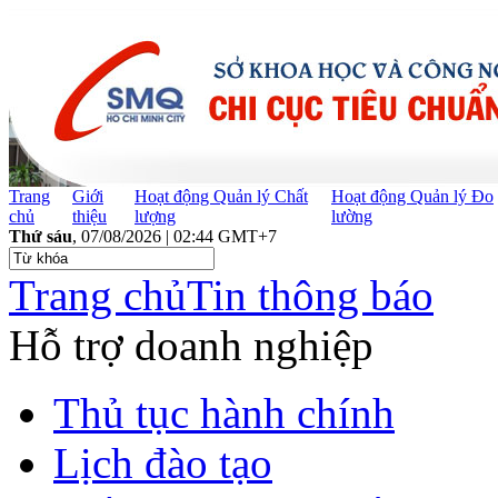
Trang
Giới
Hoạt động Quản lý Chất
Hoạt động Quản lý Đo
chủ
thiệu
lượng
lường
Thứ sáu
, 07/08/2026 | 02:44 GMT+7
Trang chủ
Tin thông báo
Hỗ trợ doanh nghiệp
Thủ tục hành chính
Lịch đào tạo