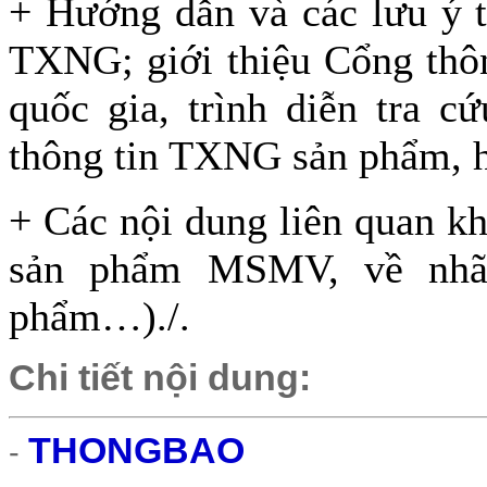
+ Hướng dẫn và các lưu ý t
TXNG; giới thiệu Cổng thô
quốc gia, trình diễn tra c
thông tin TXNG sản phẩm, h
+ Các nội dung liên quan kh
sản phẩm MSMV, về nhãn
phẩm…)./.
Chi tiết nội dung:
THONGBAO
-