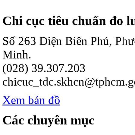
Chi cục tiêu chuẩn đo 
Số 263 Điện Biên Phủ, Ph
Minh.
(028) 39.307.203
chicuc_tdc.skhcn@tphcm.g
Xem bản đồ
Các chuyên mục