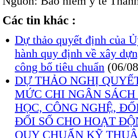
Nguồn: Bảo hiểm y tế Thành
Các tin khác :
Dự thảo quyết định của 
hành quy định về xây dựn
công bố tiêu chuẩn
(06/0
DỰ THẢO NGHỊ QUYẾ
MỨC CHI NGÂN SÁCH
HỌC, CÔNG NGHỆ, ĐỔ
ĐỔI SỐ CHO HOẠT ĐỘ
QUY CHUẨN KỸ THUẬ