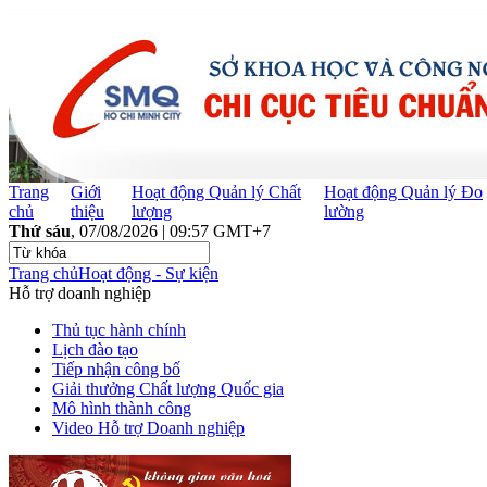
Trang
Giới
Hoạt động Quản lý Chất
Hoạt động Quản lý Đo
chủ
thiệu
lượng
lường
Thứ sáu
, 07/08/2026 | 09:57 GMT+7
Trang chủ
Hoạt động - Sự kiện
Hỗ trợ doanh nghiệp
Thủ tục hành chính
Lịch đào tạo
Tiếp nhận công bố
Giải thưởng Chất lượng Quốc gia
Mô hình thành công
Video Hỗ trợ Doanh nghiệp