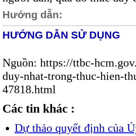
Hướng dẫn:
HƯỚNG DẪN SỬ DỤNG
Nguồn: https://ttbc-hcm.gov
duy-nhat-trong-thuc-hien-th
47818.html
Các tin khác :
Dự thảo quyết định của 