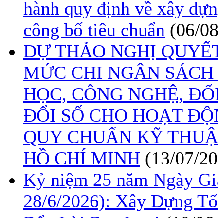
hành quy định về xây dựn
công bố tiêu chuẩn
(06/0
DỰ THẢO NGHỊ QUYẾ
MỨC CHI NGÂN SÁCH
HỌC, CÔNG NGHỆ, ĐỔ
ĐỔI SỐ CHO HOẠT ĐỘ
QUY CHUẨN KỸ THUẬ
HỒ CHÍ MINH
(13/07/20
Kỷ niệm 25 năm Ngày Gia
28/6/2026): Xây Dựng T