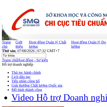
Trang
Giới
Hoạt động Quản lý Chất
Hoạt động Quản lý Đo
chủ
thiệu
lượng
lường
Thứ sáu
, 07/08/2026 | 07:32 GMT+7
Trang chủ
Hoạt động - Sự kiện
Hỗ trợ doanh nghiệp
Thủ tục hành chính
Lịch đào tạo
Tiếp nhận công bố
Giải thưởng Chất lượng Quốc gia
Mô hình thành công
Video Hỗ trợ Doanh ngh