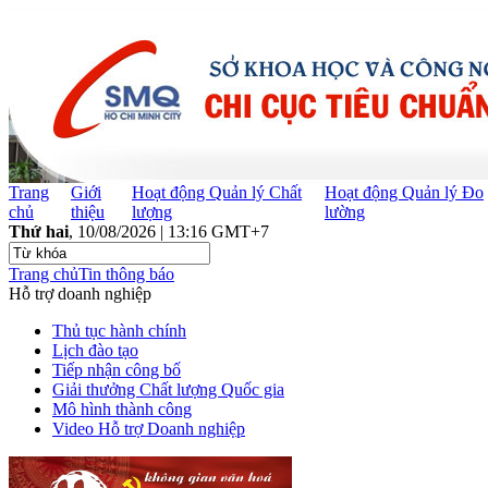
Trang
Giới
Hoạt động Quản lý Chất
Hoạt động Quản lý Đo
chủ
thiệu
lượng
lường
Thứ hai
, 10/08/2026 | 13:16 GMT+7
Trang chủ
Tin thông báo
Hỗ trợ doanh nghiệp
Thủ tục hành chính
Lịch đào tạo
Tiếp nhận công bố
Giải thưởng Chất lượng Quốc gia
Mô hình thành công
Video Hỗ trợ Doanh nghiệp